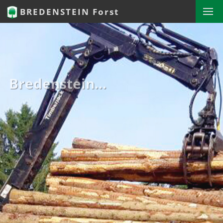
BREDENSTEIN Forst
Bredenstein…
wir beraten Sie persönlich und individuell
– vom Privatwaldbesitzer bis zur Kommune!